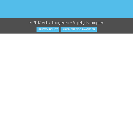
©2017 Activ Tongeren - Vrijetijdscomplex
PRIVACY POLICY
ALGEMENE VOORWAARDEN