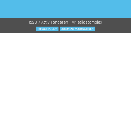
©2017 Activ Tongeren - Vrijetijdscomplex
PRIVACY POLICY
ALGEMENE VOORWAARDEN