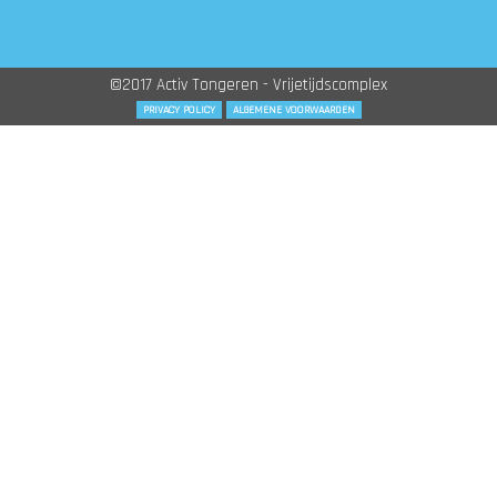
©2017 Activ Tongeren - Vrijetijdscomplex
PRIVACY POLICY
ALGEMENE VOORWAARDEN