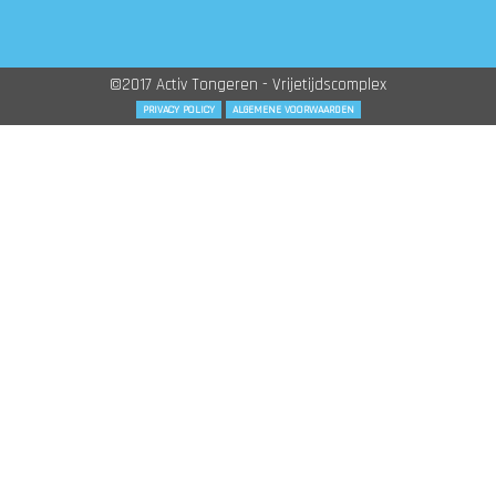
©2017 Activ Tongeren - Vrijetijdscomplex
PRIVACY POLICY
ALGEMENE VOORWAARDEN