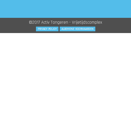
©2017 Activ Tongeren - Vrijetijdscomplex
PRIVACY POLICY
ALGEMENE VOORWAARDEN