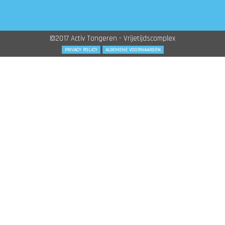
©2017 Activ Tongeren - Vrijetijdscomplex
PRIVACY POLICY
ALGEMENE VOORWAARDEN