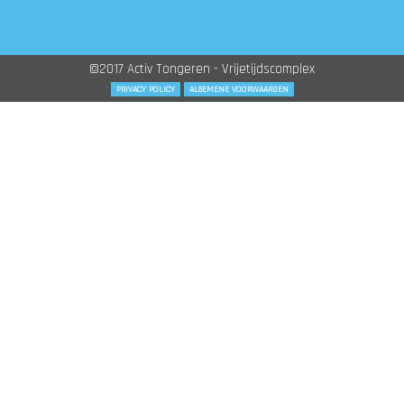
©2017 Activ Tongeren - Vrijetijdscomplex
PRIVACY POLICY
ALGEMENE VOORWAARDEN