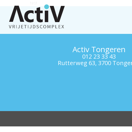
test
Activ Tongeren
012 23 33 43
Rutterweg 63, 3700 Tonge