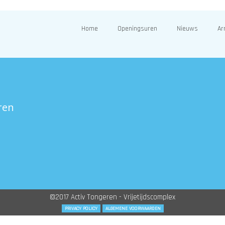
Home
Openingsuren
Nieuws
Ar
ren
©2017 Activ Tongeren - Vrijetijdscomplex
PRIVACY POLICY
ALGEMENE VOORWAARDEN