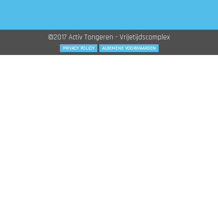
©2017 Activ Tongeren - Vrijetijdscomplex
PRIVACY POLICY
ALGEMENE VOORWAARDEN