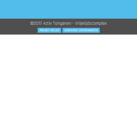
©2017 Activ Tongeren - Vrijetijdscomplex
PRIVACY POLICY
ALGEMENE VOORWAARDEN