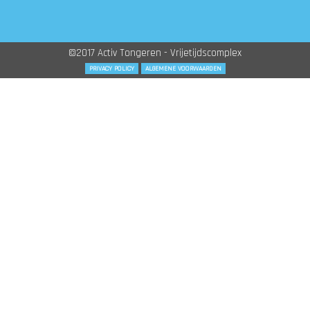
©2017 Activ Tongeren - Vrijetijdscomplex
PRIVACY POLICY
ALGEMENE VOORWAARDEN