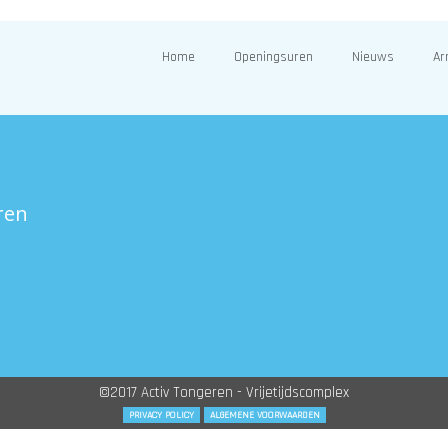
Home
Openingsuren
Nieuws
Ar
ren
©2017 Activ Tongeren - Vrijetijdscomplex
PRIVACY POLICY
ALGEMENE VOORWAARDEN