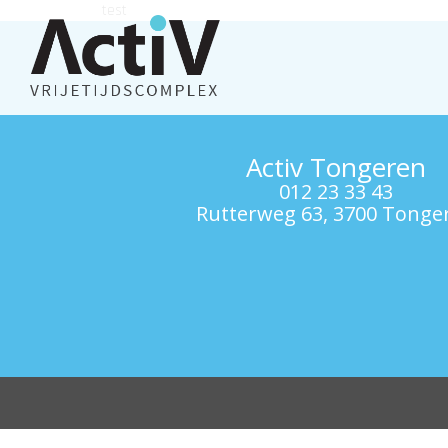
test
Activ Tongeren
012 23 33 43
Rutterweg 63, 3700 Tonge