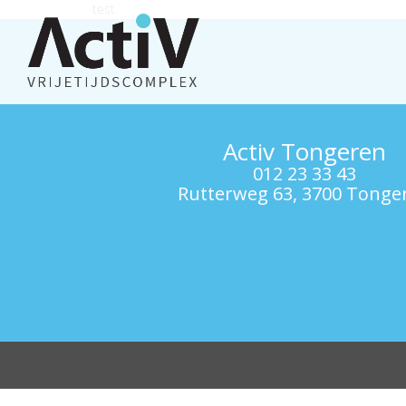
test
Activ Tongeren
012 23 33 43
Rutterweg 63, 3700 Tonge