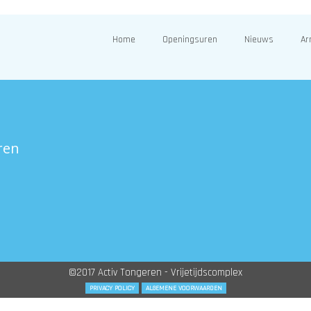
Home
Openingsuren
Nieuws
Ar
ren
©2017 Activ Tongeren - Vrijetijdscomplex
PRIVACY POLICY
ALGEMENE VOORWAARDEN