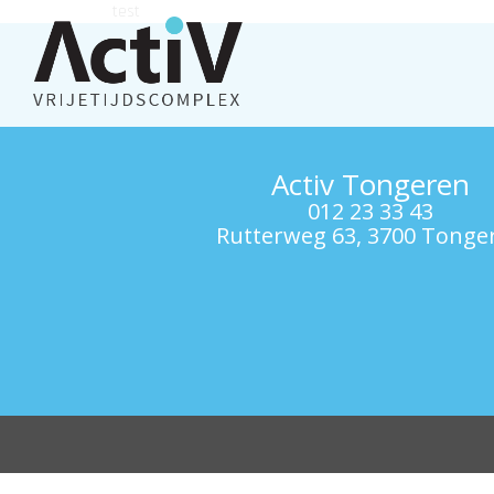
test
Activ Tongeren
012 23 33 43
Rutterweg 63, 3700 Tonge