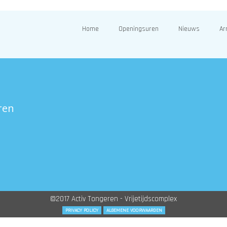
Home
Openingsuren
Nieuws
Ar
ren
©2017 Activ Tongeren - Vrijetijdscomplex
PRIVACY POLICY
ALGEMENE VOORWAARDEN