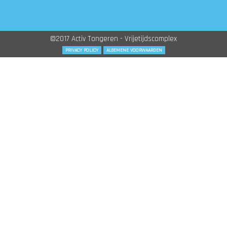
©2017 Activ Tongeren - Vrijetijdscomplex
PRIVACY POLICY
ALGEMENE VOORWAARDEN