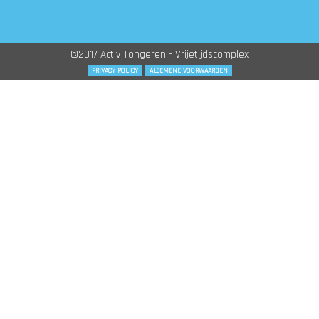
©2017 Activ Tongeren - Vrijetijdscomplex
PRIVACY POLICY
ALGEMENE VOORWAARDEN