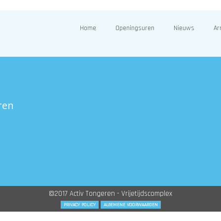
Home
Openingsuren
Nieuws
Ar
ren
©2017 Activ Tongeren - Vrijetijdscomplex
PRIVACY POLICY
ALGEMENE VOORWAARDEN