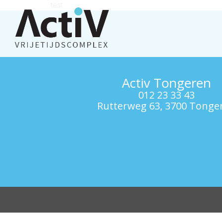
test
Activ Tongeren
012 23 33 43
Rutterweg 63, 3700 Tonge