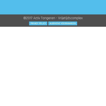
©2017 Activ Tongeren - Vrijetijdscomplex
PRIVACY POLICY
ALGEMENE VOORWAARDEN