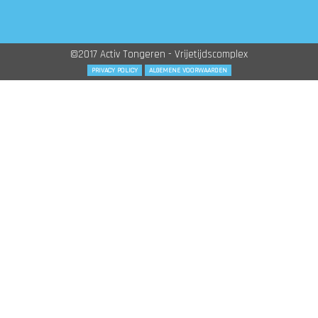
©2017 Activ Tongeren - Vrijetijdscomplex
PRIVACY POLICY
ALGEMENE VOORWAARDEN