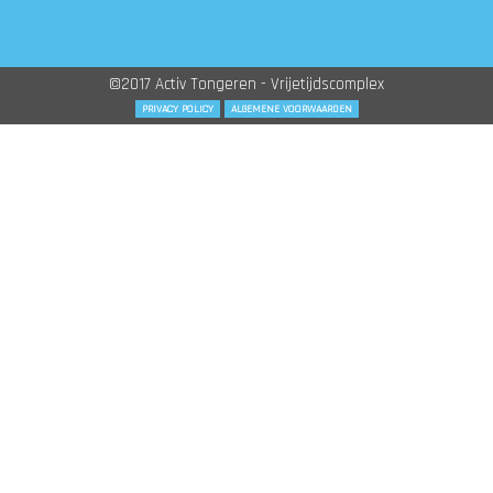
©2017 Activ Tongeren - Vrijetijdscomplex
PRIVACY POLICY
ALGEMENE VOORWAARDEN