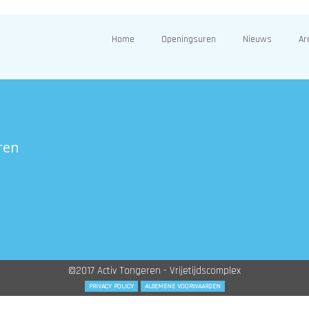
Home
Openingsuren
Nieuws
Ar
ren
©2017 Activ Tongeren - Vrijetijdscomplex
PRIVACY POLICY
ALGEMENE VOORWAARDEN