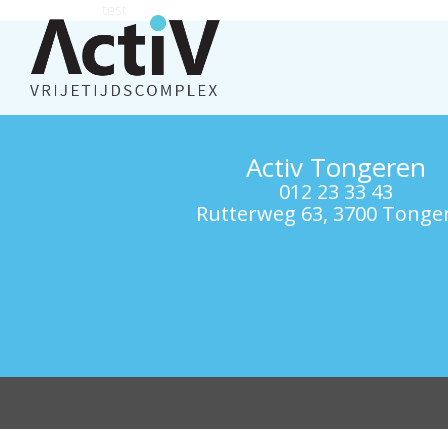
test
Activ Tongeren
012 23 33 43
Rutterweg 63, 3700 Tonge