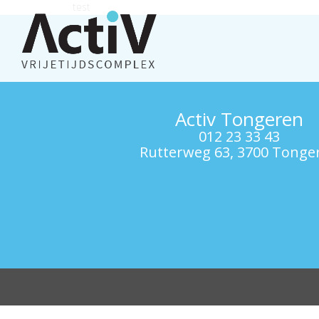
test
Activ Tongeren
012 23 33 43
Rutterweg 63, 3700 Tonge