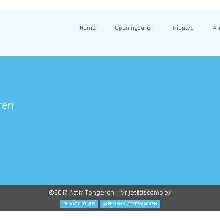
Home
Openingsuren
Nieuws
Ar
ren
©2017 Activ Tongeren - Vrijetijdscomplex
PRIVACY POLICY
ALGEMENE VOORWAARDEN