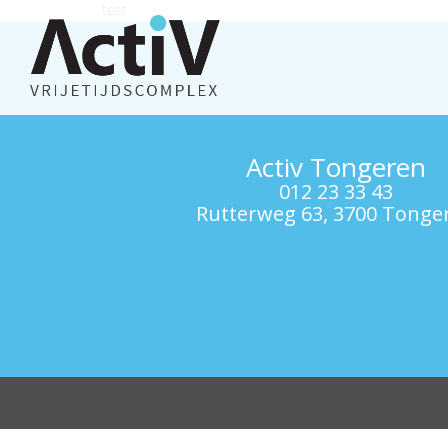
test
Activ Tongeren
012 23 33 43
Rutterweg 63, 3700 Tonge