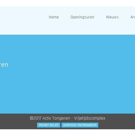
Home
Openingsuren
Nieuws
Ar
ren
©2017 Activ Tongeren - Vrijetijdscomplex
PRIVACY POLICY
ALGEMENE VOORWAARDEN