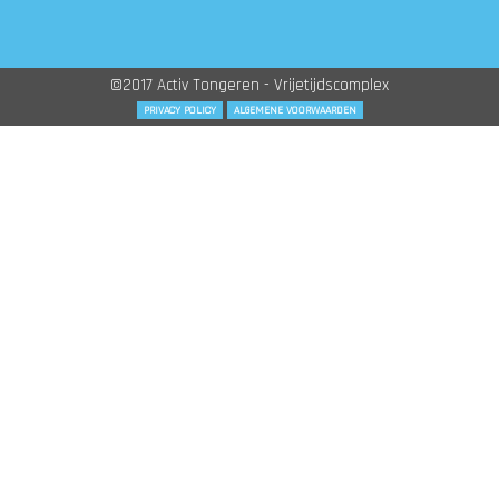
©2017 Activ Tongeren - Vrijetijdscomplex
PRIVACY POLICY
ALGEMENE VOORWAARDEN