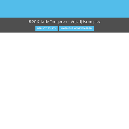
©2017 Activ Tongeren - Vrijetijdscomplex
PRIVACY POLICY
ALGEMENE VOORWAARDEN