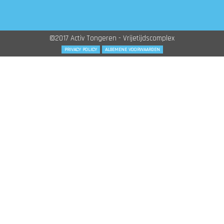
©2017 Activ Tongeren - Vrijetijdscomplex
PRIVACY POLICY
ALGEMENE VOORWAARDEN