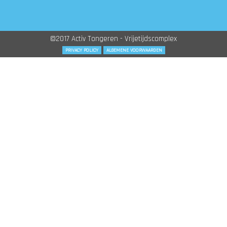
©2017 Activ Tongeren - Vrijetijdscomplex
PRIVACY POLICY
ALGEMENE VOORWAARDEN