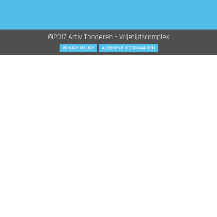
©2017 Activ Tongeren - Vrijetijdscomplex
PRIVACY POLICY
ALGEMENE VOORWAARDEN