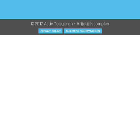
©2017 Activ Tongeren - Vrijetijdscomplex
PRIVACY POLICY
ALGEMENE VOORWAARDEN