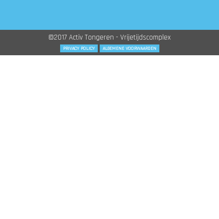
©2017 Activ Tongeren - Vrijetijdscomplex
PRIVACY POLICY
ALGEMENE VOORWAARDEN