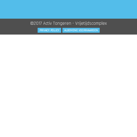
©2017 Activ Tongeren - Vrijetijdscomplex
PRIVACY POLICY
ALGEMENE VOORWAARDEN