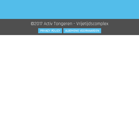
©2017 Activ Tongeren - Vrijetijdscomplex
PRIVACY POLICY
ALGEMENE VOORWAARDEN