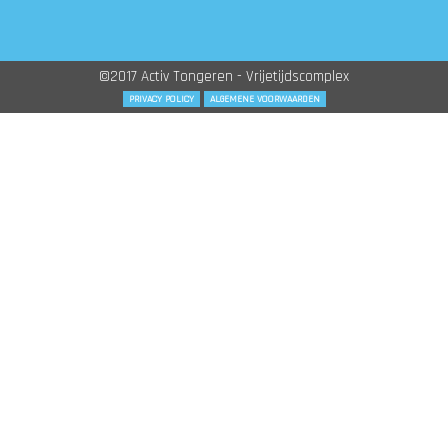
©2017 Activ Tongeren - Vrijetijdscomplex
PRIVACY POLICY
ALGEMENE VOORWAARDEN