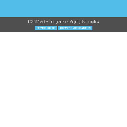
©2017 Activ Tongeren - Vrijetijdscomplex
PRIVACY POLICY
ALGEMENE VOORWAARDEN