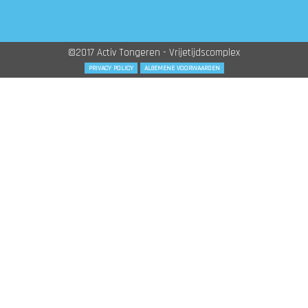
©2017 Activ Tongeren - Vrijetijdscomplex
PRIVACY POLICY
ALGEMENE VOORWAARDEN