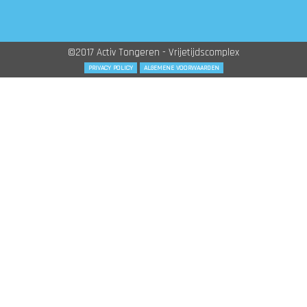
©2017 Activ Tongeren - Vrijetijdscomplex
PRIVACY POLICY
ALGEMENE VOORWAARDEN