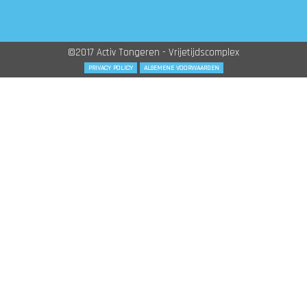
©2017 Activ Tongeren - Vrijetijdscomplex
PRIVACY POLICY
ALGEMENE VOORWAARDEN