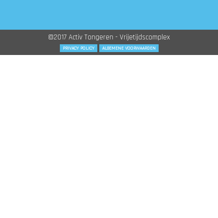
©2017 Activ Tongeren - Vrijetijdscomplex
PRIVACY POLICY
ALGEMENE VOORWAARDEN