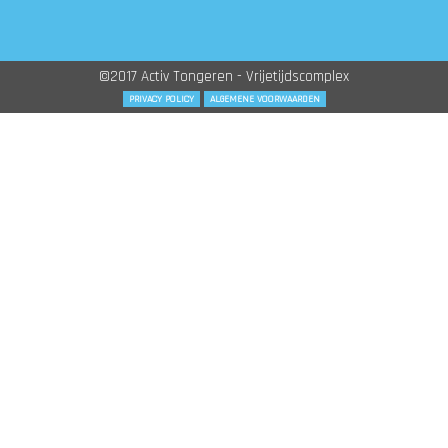
©2017 Activ Tongeren - Vrijetijdscomplex
PRIVACY POLICY
ALGEMENE VOORWAARDEN