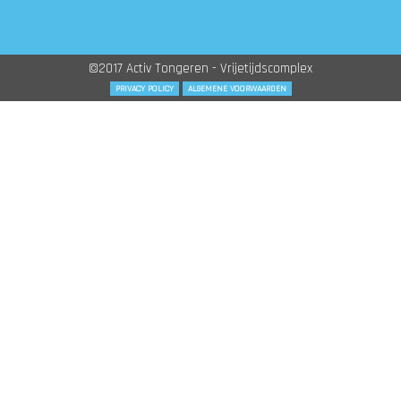
©2017 Activ Tongeren - Vrijetijdscomplex
PRIVACY POLICY
ALGEMENE VOORWAARDEN