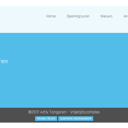
Home
Openingsuren
Nieuws
Ar
ren
©2017 Activ Tongeren - Vrijetijdscomplex
PRIVACY POLICY
ALGEMENE VOORWAARDEN