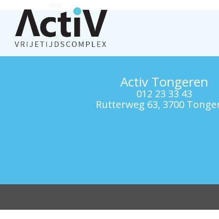
test
Activ Tongeren
012 23 33 43
Rutterweg 63, 3700 Tonge