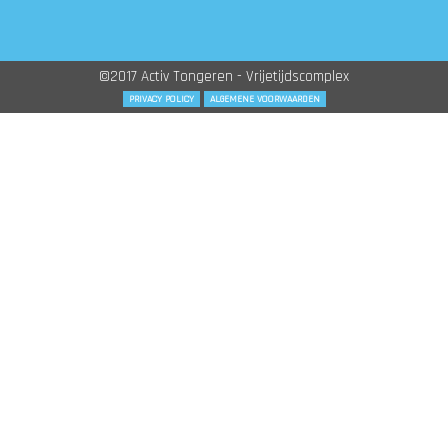
©2017 Activ Tongeren - Vrijetijdscomplex
PRIVACY POLICY
ALGEMENE VOORWAARDEN