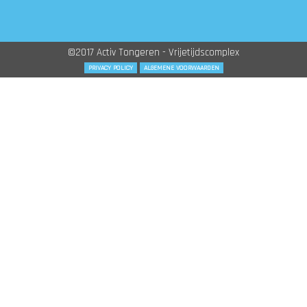
©2017 Activ Tongeren - Vrijetijdscomplex
PRIVACY POLICY
ALGEMENE VOORWAARDEN