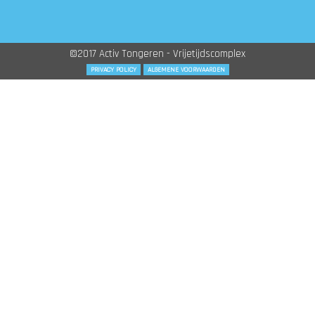
©2017 Activ Tongeren - Vrijetijdscomplex
PRIVACY POLICY
ALGEMENE VOORWAARDEN