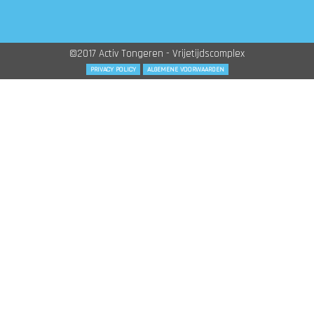
©2017 Activ Tongeren - Vrijetijdscomplex
PRIVACY POLICY
ALGEMENE VOORWAARDEN