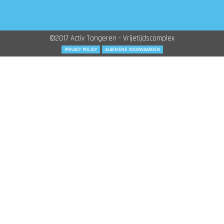
©2017 Activ Tongeren - Vrijetijdscomplex
PRIVACY POLICY
ALGEMENE VOORWAARDEN