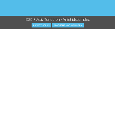
©2017 Activ Tongeren - Vrijetijdscomplex
PRIVACY POLICY
ALGEMENE VOORWAARDEN