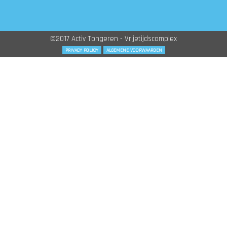
©2017 Activ Tongeren - Vrijetijdscomplex
PRIVACY POLICY
ALGEMENE VOORWAARDEN