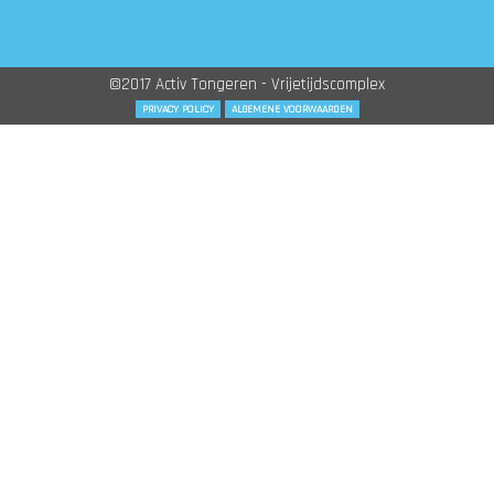
©2017 Activ Tongeren - Vrijetijdscomplex
PRIVACY POLICY
ALGEMENE VOORWAARDEN