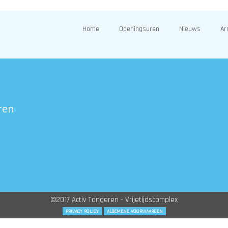
Home
Openingsuren
Nieuws
Ar
ren
©2017 Activ Tongeren - Vrijetijdscomplex
PRIVACY POLICY
ALGEMENE VOORWAARDEN