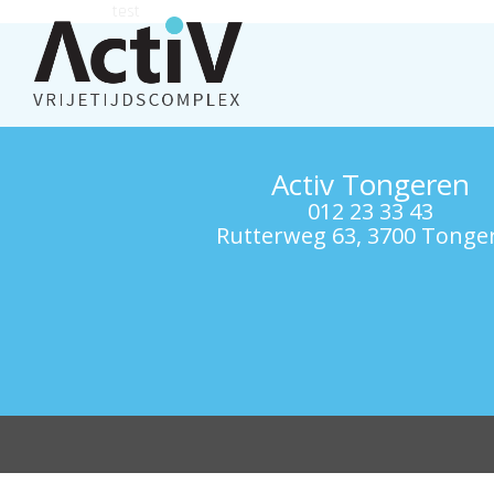
test
Activ Tongeren
012 23 33 43
Rutterweg 63, 3700 Tonge